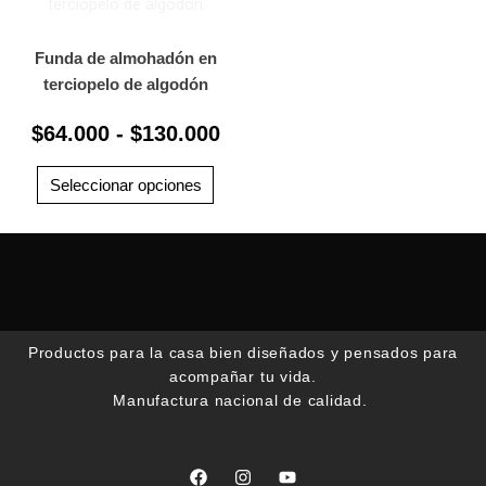
de
producto
de
prod
tiene
precios:
múltiples
Funda de almohadón en
desde
variantes.
terciopelo de algodón
$64.000
Las
hasta
$
64.000
-
$
130.000
opciones
$130.000
se
pueden
Seleccionar opciones
elegir
en
la
página
de
producto
Productos para la casa bien diseñados y pensados para
acompañar tu vida.
Manufactura nacional de calidad.
F
I
Y
a
n
o