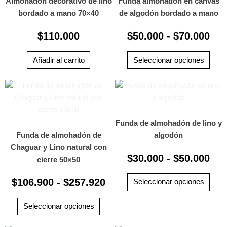
Almohadón decorativo de lino
Funda almohadón en canvas
des
varia
bordado a mano 70×40
de algodón bordado a mano
$50
Las
has
$
110.000
$
50.000
-
$
70.000
opci
$70
se
pued
Añadir al carrito
Seleccionar opciones
elegi
Rango
Ra
en
Este
Este
la
producto
prod
de
de
pági
tiene
tiene
precios:
pre
de
múltiples
múlti
Funda de almohadón de lino y
desde
des
prod
variantes.
varia
Funda de almohadón de
algodón
$106.900
$30
Las
Las
Chaguar y Lino natural con
hasta
has
$
30.000
-
$
50.000
opciones
opci
cierre 50×50
$257.920
$50
se
se
$
106.900
-
$
257.920
pueden
pued
Seleccionar opciones
elegir
elegi
en
en
Seleccionar opciones
la
la