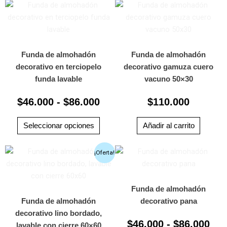
Rango
página
pági
Este
de
de
producto
de
producto
prod
tiene
precios:
múltiples
desde
variantes.
Funda de almohadón
Funda de almohadón
$46.000
Las
decorativo en terciopelo
decorativo gamuza cuero
hasta
opciones
funda lavable
vacuno 50×30
$86.000
se
$
46.000
-
$
86.000
$
110.000
pueden
elegir
en
Seleccionar opciones
Añadir al carrito
la
El
El
Ra
página
Este
¡Oferta!
de
prod
precio
precio
de
producto
tiene
original
actual
pre
múlti
Funda de almohadón
era:
es:
des
varia
Funda de almohadón
decorativo pana
$180.000.
$45.
$46
Las
decorativo lino bordado,
has
$
46.000
-
$
86.000
opci
lavable con cierre 60×60