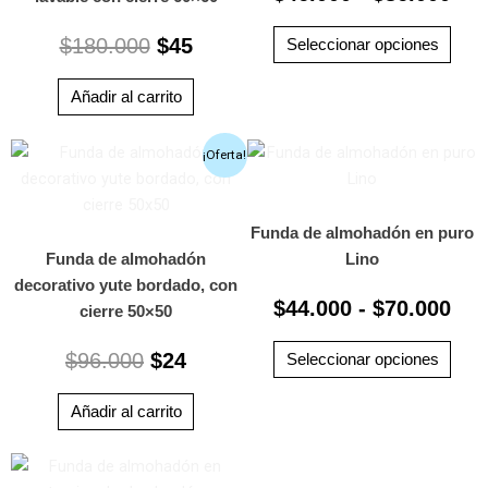
$86
se
$
180.000
$
45
pued
Seleccionar opciones
elegi
en
Añadir al carrito
la
El
El
Ra
pági
Este
¡Oferta!
de
prod
precio
precio
de
prod
tiene
original
actual
pre
múlti
Funda de almohadón en puro
era:
es:
des
varia
Funda de almohadón
Lino
$96.000.
$24.
$44
Las
decorativo yute bordado, con
has
$
44.000
-
$
70.000
opci
cierre 50×50
$70
se
$
96.000
$
24
pued
Seleccionar opciones
elegi
en
Añadir al carrito
la
Rango
pági
Este