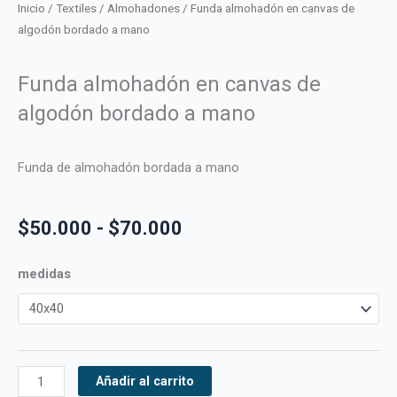
Inicio
/
Textiles
/
Almohadones
/ Funda almohadón en canvas de
algodón bordado a mano
Funda almohadón en canvas de
algodón bordado a mano
Funda de almohadón bordada a mano
Rango
$
50.000
-
$
70.000
de
precios:
Funda
medidas
desde
almohadón
$50.000
en
hasta
canvas
$70.000
de
algodón
Añadir al carrito