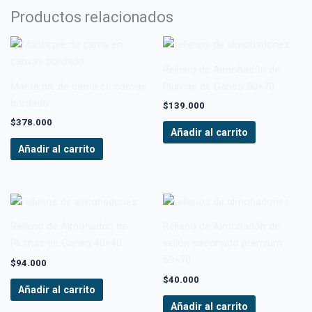
Productos relacionados
Relleno de Almohadón de
Manta pie de cama en canvas
Plumas de Ganso 50×70
bordado
$
139.000
$
378.000
Añadir al carrito
Añadir al carrito
Relleno de Almohadón de
Relleno de Almohadón de
Plumas de Ganso 40×40
vellón siliconado premium
50×70
$
94.000
$
40.000
Añadir al carrito
Añadir al carrito