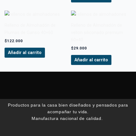
Relleno de Almohadón de
Relleno de Almohadón de
Plumas de Ganso 40×60
vellón siliconado premium
60×40
$
122.000
$
29.000
Añadir al carrito
Añadir al carrito
Productos para la casa bien diseñados y pensados para
acompañar tu vida.
Manufactura nacional de calidad.