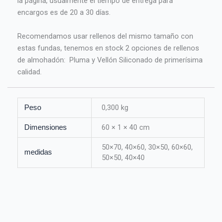
la página, usualmente el tiempo de entrega para
encargos es de 20 a 30 días.
Recomendamos usar rellenos del mismo tamaño con
estas fundas, tenemos en stock 2 opciones de rellenos
de almohadón: Pluma y Vellón Siliconado de primerísima
calidad.
0,300 kg
Peso
60 × 1 × 40 cm
Dimensiones
50×70, 40×60, 30×50, 60×60,
medidas
50×50, 40×40