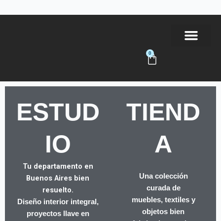
Ir
al
contenido
0
Carrito
Tienda Online
ESTUD
TIEND
IO
A
Tu departamento en
Una colección
Buenos Aires bien
curada de
resuelto.
muebles, textiles y
Diseño interior integral,
objetos bien
proyectos llave en