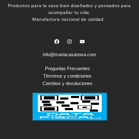
Productos para la casa bien diseñados y pensados para
acompañar tu vida.
Manufactura nacional de calidad.
F
I
Y
a
n
o
c
s
u
e
t
t
info@mariacasanova.com
b
a
u
o
g
b
o
r
e
Preguntas Frecuentes
k
a
Términos y condiciones
m
Cambios y devoluciones