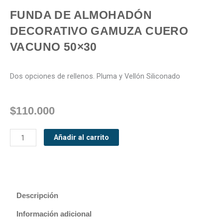
FUNDA DE ALMOHADÓN
DECORATIVO GAMUZA CUERO
VACUNO 50×30
Dos opciones de rellenos. Pluma y Vellón Siliconado
$
110.000
Funda
Añadir al carrito
de
almohadón
decorativo
gamuza
cuero
Descripción
vacuno
Información adicional
50x30