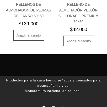
de
RELLENOS DE
RELLENO DE
producto
ALMOHADÓN DE PLUMAS
ALMOHADÓN VELLÓN
DE GANSO 60×60
SILICONADO PREMIUM
60×60
$
139.000
$
42.000
Añadir al carrito
Añadir al carrito
Productos para la casa bien diseñados y pensados para
acompañar tu vida.
Manufactura nacional de calidad.
F
I
Y