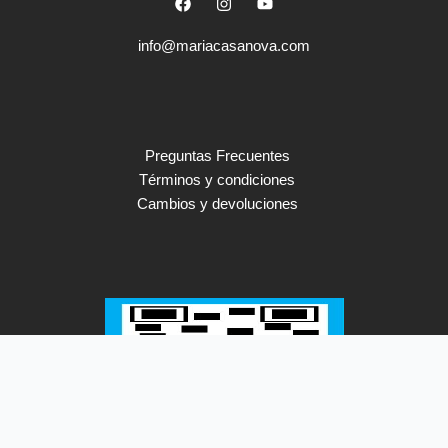
a
n
o
c
s
u
e
t
t
info@mariacasanova.com
b
a
u
o
g
b
o
r
e
k
a
m
Preguntas Frecuentes
Términos y condiciones
Cambios y devoluciones