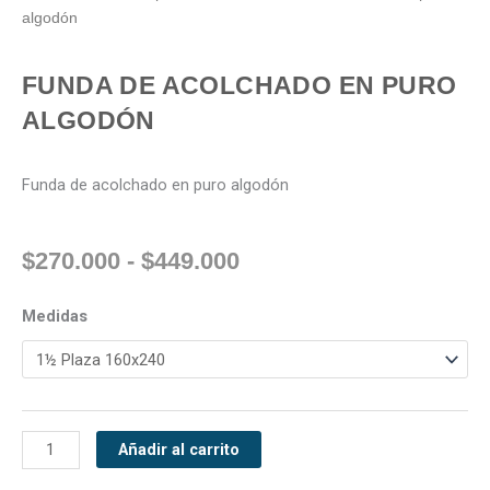
algodón
FUNDA DE ACOLCHADO EN PURO
ALGODÓN
Funda de acolchado en puro algodón
Rango
$
270.000
-
$
449.000
de
precios:
Funda
Medidas
desde
de
$270.000
acolchado
hasta
en
$449.000
puro
algodón
Añadir al carrito
cantidad