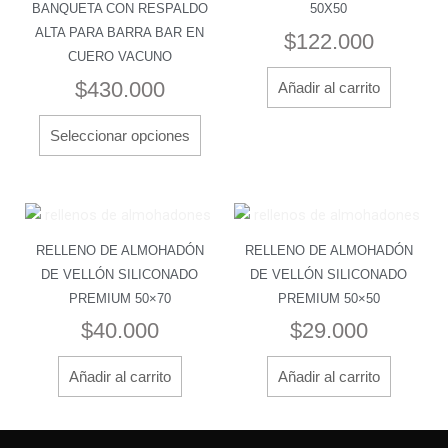
BANQUETA CON RESPALDO
50X50
variantes.
ALTA PARA BARRA BAR EN
$
122.000
Las
CUERO VACUNO
opciones
$
430.000
Añadir al carrito
se
pueden
Seleccionar opciones
elegir
en
la
página
de
RELLENO DE ALMOHADÓN
RELLENO DE ALMOHADÓN
producto
DE VELLÓN SILICONADO
DE VELLÓN SILICONADO
PREMIUM 50×70
PREMIUM 50×50
$
40.000
$
29.000
Añadir al carrito
Añadir al carrito