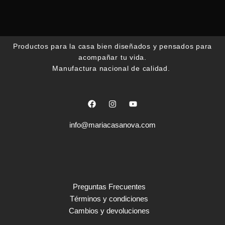
Productos para la casa bien diseñados y pensados para
acompañar tu vida.
Manufactura nacional de calidad.
F
I
Y
a
n
o
c
s
u
e
t
t
info@mariacasanova.com
b
a
u
o
g
b
o
r
e
k
a
m
Preguntas Frecuentes
Términos y condiciones
Cambios y devoluciones