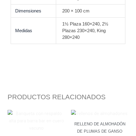
Dimensiones
200 × 100 cm
1½ Plaza 160×240, 2½
Medidas
Plazas 230×240, King
280×240
PRODUCTOS RELACIONADOS
Este
producto
RELLENO DE ALMOHADÓN
tiene
DE PLUMAS DE GANSO
múltiples