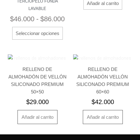
TERCIOPELO FUNDA
hasta
Añadir al carrito
opciones
LAVABLE
$86.000
se
$
46.000
-
$
86.000
pueden
elegir
Seleccionar opciones
en
la
página
de
producto
RELLENO DE
RELLENO DE
ALMOHADÓN DE VELLÓN
ALMOHADÓN VELLÓN
SILICONADO PREMIUM
SILICONADO PREMIUM
50×50
60×60
$
29.000
$
42.000
Añadir al carrito
Añadir al carrito