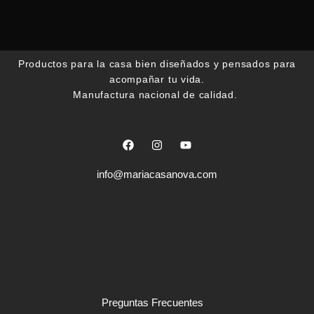
Productos para la casa bien diseñados y pensados para
acompañar tu vida.
Manufactura nacional de calidad.
F
I
Y
a
n
o
c
s
u
e
t
t
info@mariacasanova.com
b
a
u
o
g
b
o
r
e
k
a
m
Preguntas Frecuentes