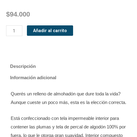
$
94.000
Relleno
Añadir al carrito
de
Almohadón
de
Plumas
de
Descripción
Ganso
Información adicional
40x40
cantidad
Querés un relleno de almohadón que dure toda la vida?
Aunque cueste un poco más, esta es la elección correcta.
Está confeccionado con tela impermeable interior para
contener las plumas y tela de percal de algodón 100% por
fuera, lo que le otorga gran suavidad. Interior compuesto