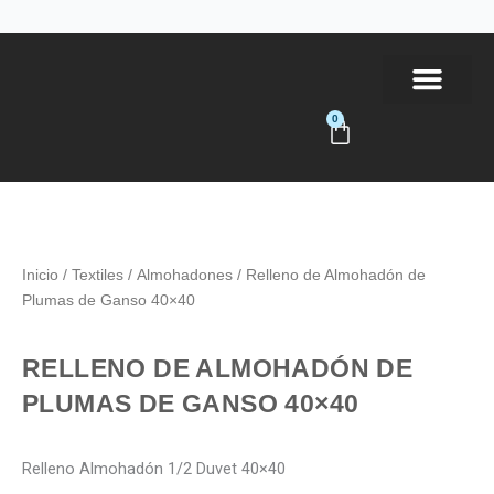
Ir
al
contenido
0
Carrito
Tienda Online
Inicio
/
Textiles
/
Almohadones
/ Relleno de Almohadón de
Plumas de Ganso 40×40
RELLENO DE ALMOHADÓN DE
PLUMAS DE GANSO 40×40
Relleno Almohadón 1/2 Duvet 40×40