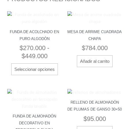
Rango
Este
producto
de
tiene
precios:
FUNDA DE ACOLCHADO EN
MESA DE ARRIME CUADRADA
múltiples
desde
PURO ALGODÓN
CHAPA
variantes.
$270.000
$
270.000
-
$
784.000
Las
hasta
$
449.000
opciones
Añadir al carrito
$449.000
se
Seleccionar opciones
pueden
elegir
en
la
Rango
Este
página
producto
de
RELLENO DE ALMOHADÓN
de
tiene
precios:
DE PLUMAS DE GANSO 30×50
producto
múltiples
desde
FUNDA DE ALMOHADÓN
$
95.000
variantes.
DECORATIVO EN
$46.000
Las