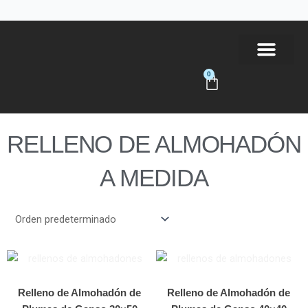
Ir
al
contenido
0
Carrito
Tienda Online
RELLENO DE ALMOHADÓN
A MEDIDA
Relleno de Almohadón de
Relleno de Almohadón de