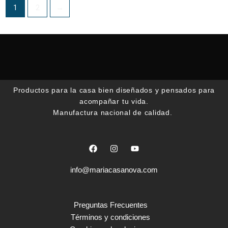
1
2
→
Productos para la casa bien diseñados y pensados para
acompañar tu vida.
Manufactura nacional de calidad.
F
I
Y
a
n
o
c
s
u
e
t
t
info@mariacasanova.com
b
a
u
o
g
b
o
r
e
k
a
Preguntas Frecuentes
m
Términos y condiciones