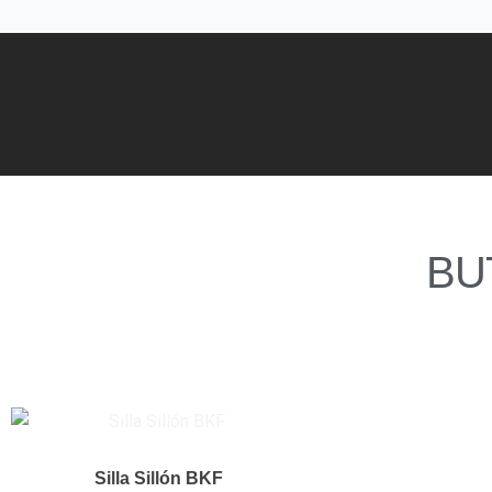
Ir
al
contenido
BU
Este
producto
tiene
Silla Sillón BKF