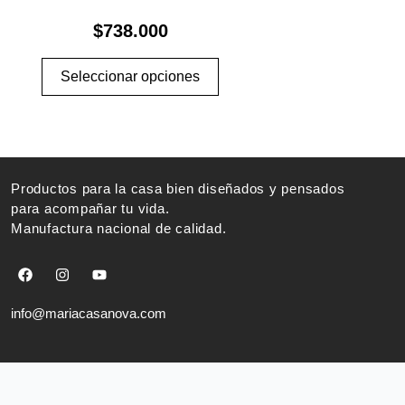
múltiples
$
738.000
variantes.
Las
Seleccionar opciones
opciones
se
pueden
elegir
en
Productos para la casa bien diseñados y pensados
la
para acompañar tu vida.
página
Manufactura nacional de calidad.
de
F
I
Y
producto
a
n
o
c
s
u
e
t
t
info@mariacasanova.com
b
a
u
o
g
b
o
r
e
k
a
m