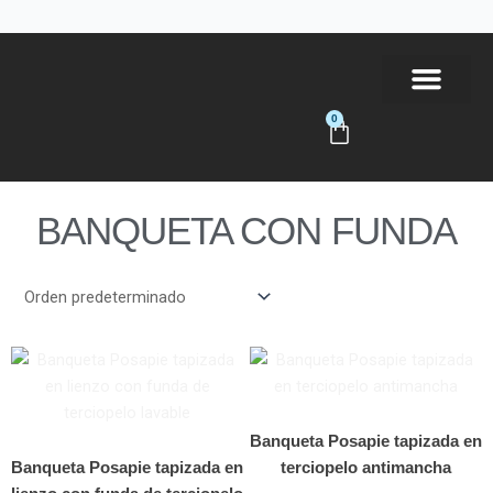
Ir
al
contenido
0
Carrito
Tienda Online
BANQUETA CON FUNDA
Banqueta Posapie tapizada en
Banqueta Posapie tapizada en
terciopelo antimancha