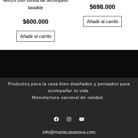
lienzo con funda de terciopelo
$
698.000
lavable
$
600.000
Añadir al carrito
Añadir al carrito
Productos para la casa bien diseñados y pensados para
acompañar tu vida.
Manufactura nacional de calidad.
F
I
Y
a
n
o
c
s
u
e
t
t
info@mariacasanova.com
b
a
u