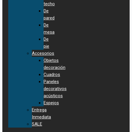
techo
De
pared
De
mesa
De
pie
Accesorios
Objetos
decoración
Cuadros
Paneles
decorativos
acústicos
Espejos
Entrega
Inmediata
SALE