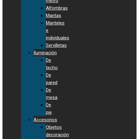
metro
Alfombras
Mantas
Manteles
e
individuales
Servilletas
Iluminación
De
techo
De
pared
De
mesa
De
pie
Accesorios
Objetos
decoración