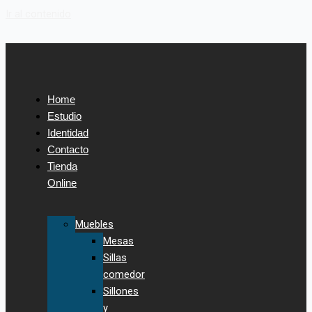
Ir al contenido
Home
Estudio
Identidad
Contacto
Tienda
Online
Muebles
Mesas
Sillas
comedor
Sillones
y