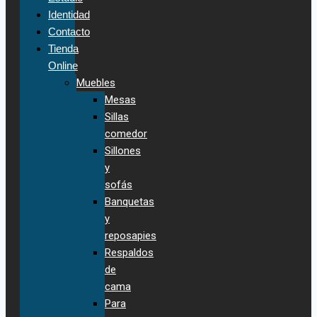
Identidad
Contacto
Tienda
Online
Muebles
Mesas
Sillas
comedor
Sillones
y
sofás
Banquetas
y
reposapies
Respaldos
de
cama
Para