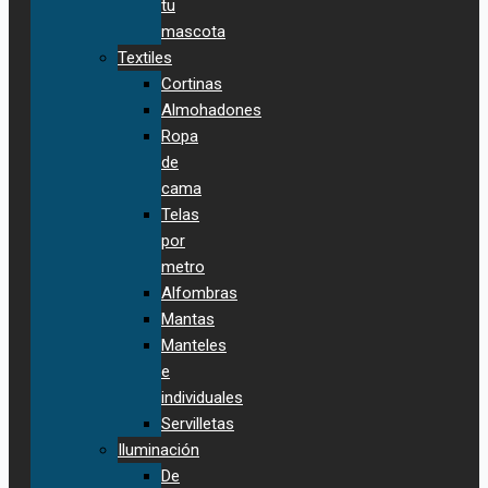
tu
mascota
Textiles
Cortinas
Almohadones
Ropa
de
cama
Telas
por
metro
Alfombras
Mantas
Manteles
e
individuales
Servilletas
Iluminación
De