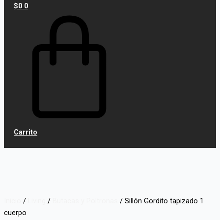
$
0
0
Carrito
Inicio
/
Living
/
Butacas y Poltronas
/ Sillón Gordito tapizado 1
cuerpo