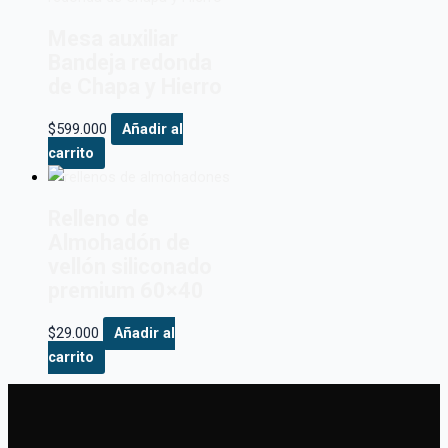
Mesa auxiliar
Bandeja redonda
de Chapa y Hierro
$
599.000
Añadir al
carrito
Relleno de
Almohadón de
vellón siliconado
premium 60×40
$
29.000
Añadir al
carrito