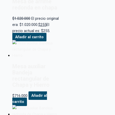
Mesa de arrime
redonda en chapa
$
1.020.000
El precio original
era: $1.020.000.
$
255
El
precio actual es: $255.
Añadir al carrito
Mesa auxiliar
Bandeja
rectangular de
Chapa y Hierro
$
716.000
Añadir al
carrito