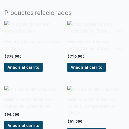
Productos relacionados
Manta pie de cama en canvas
Mesa auxiliar Bandeja
bordado
rectangular de Chapa y Hierro
$
378.000
$
716.000
Añadir al carrito
Añadir al carrito
Relleno de Almohadón de
Relleno de Almohadón de
Plumas de Ganso 40×40
vellón siliconado premium
60×90
$
94.000
$
61.000
Añadir al carrito