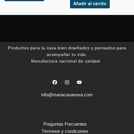
Añadir al carrito
Productos para la casa bien diseñados y pensados para
acompañar tu vida.
Manufactura nacional de calidad.
F
I
Y
a
n
o
c
s
u
e
t
t
info@mariacasanova.com
b
a
u
o
g
b
o
r
e
k
a
m
Preguntas Frecuentes
Términos y condiciones