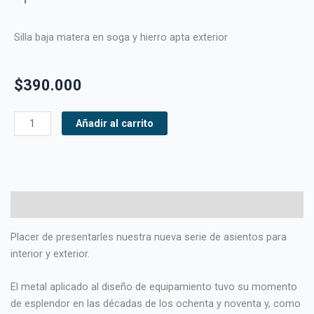
Silla baja matera en soga y hierro apta exterior
$
390.000
Sillón
Añadir al carrito
de
caño
asiento
tejido
en
Descripción
soga
Placer de presentarles nuestra nueva serie de asientos para
apto
interior y exterior.
exterior
cantidad
El metal aplicado al diseño de equipamiento tuvo su momento
de esplendor en las décadas de los ochenta y noventa y, como