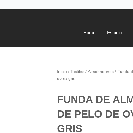
Home
Estudio
Inicio
/
Textiles
/
Almohadones
/ Funda d
oveja gris
FUNDA DE AL
DE PELO DE O
GRIS