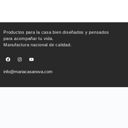
Productos para la casa bien diseñados y pensados
para acompañar tu vida.
Manufactura nacional de calidad.
F
I
Y
a
n
o
c
s
u
e
t
t
info@mariacasanova.com
b
a
u
o
g
b
o
r
e
k
a
m