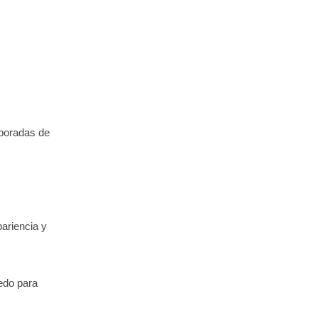
mporadas de
ariencia y
medo para