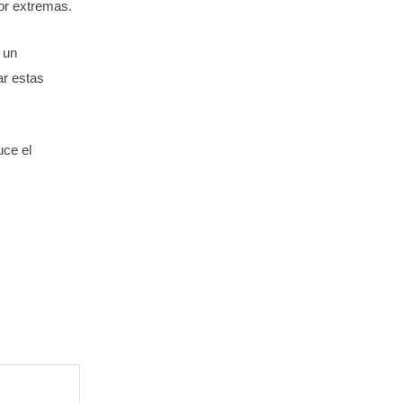
lor extremas.
 un
ar estas
uce el