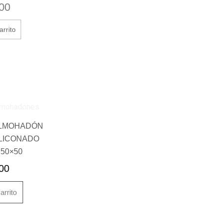
00
arrito
ALMOHADÓN
ILICONADO
50×50
00
arrito