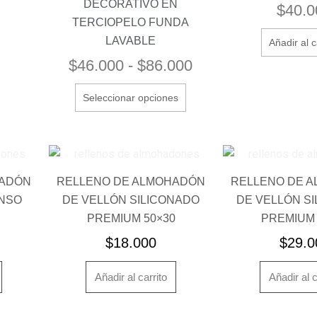
$46.000
DECORATIVO EN
$
40.0
Las
hasta
TERCIOPELO FUNDA
opciones
$86.000
LAVABLE
Añadir al c
se
$
46.000
-
$
86.000
pueden
elegir
Seleccionar opciones
en
la
página
de
producto
HADÓN
RELLENO DE ALMOHADÓN
RELLENO DE 
NSO
DE VELLÓN SILICONADO
DE VELLÓN S
PREMIUM 50×30
PREMIUM 
$
18.000
$
29.0
Añadir al carrito
Añadir al c