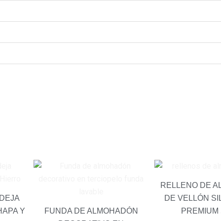
Rango
Este
producto
de
RELLENO DE 
tiene
precios:
NDEJA
DE VELLÓN S
múltiples
desde
HAPA Y
FUNDA DE ALMOHADÓN
PREMIUM 
variantes.