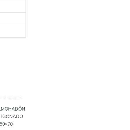
ALMOHADÓN
ILICONADO
50×70