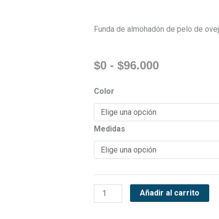
Funda de almohadón de pelo de ove
Rango
$
0
-
$
96.000
de
precios:
Funda
Color
desde
de
$0
almohadón
hasta
de
Medidas
$96.000
pelo
de
oveja
gris
cantidad
Añadir al carrito