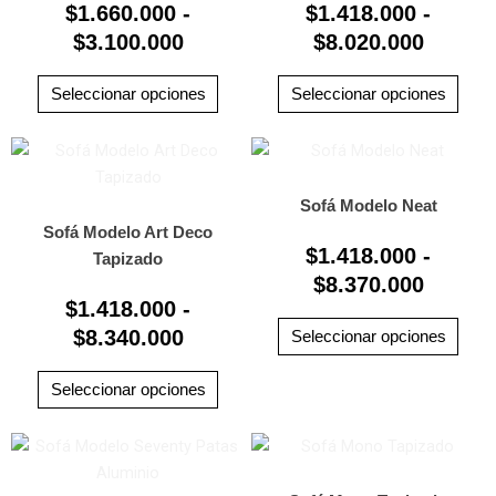
$
1.660.000
-
$
1.418.000
-
opciones
opci
$3.100.000
$8.020
$
3.100.000
se
$
8.020.000
se
pueden
pued
elegir
elegi
Seleccionar opciones
Seleccionar opciones
en
en
la
la
Rango
Rango
Este
Este
página
pági
producto
prod
de
de
de
de
tiene
tiene
precios:
precio
Sofá Modelo Neat
producto
prod
múltiples
múlti
Sofá Modelo Art Deco
desde
desde
$
1.418.000
-
variantes.
varia
Tapizado
$1.418.000
$1.418
Las
$
8.370.000
Las
hasta
hasta
$
1.418.000
-
opciones
opci
$8.340.000
$8.370
$
8.340.000
se
se
Seleccionar opciones
pueden
pued
elegir
elegi
Seleccionar opciones
en
en
la
la
Rango
Rango
Este
Este
página
pági
producto
prod
de
de
de
de