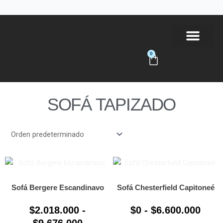
Ir
al
contenido
0
Carrito
Tienda Online
SOFÁ TAPIZADO
Rango
Ran
Este
Este
producto
prod
de
de
tiene
tiene
precios:
prec
Sofá Bergere Escandinavo
Sofá Chesterfield Capitoneé
múltiples
múlti
desde
desd
$
2.018.000
-
$
0
-
$
6.600.000
variantes.
varia
$2.018.000
$0
Las
Las