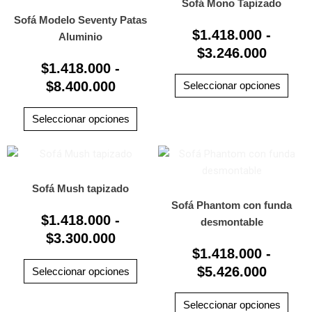
tiene
tiene
precios:
precio
Sofá Mono Tapizado
producto
prod
múltiples
múlti
Sofá Modelo Seventy Patas
desde
desde
$
1.418.000
-
variantes.
varia
Aluminio
$1.418.000
$1.418
Las
$
3.246.000
Las
hasta
hasta
$
1.418.000
-
opciones
opci
$8.400.000
$3.246
$
8.400.000
se
se
Seleccionar opciones
pueden
pued
elegir
elegi
Seleccionar opciones
en
en
la
la
Rango
Rango
Este
Este
página
pági
producto
prod
de
de
de
de
tiene
tiene
precios:
precio
Sofá Mush tapizado
producto
prod
múltiples
múlti
Sofá Phantom con funda
desde
desde
$
1.418.000
-
variantes.
varia
desmontable
$1.418.000
$1.418
$
3.300.000
Las
Las
hasta
hasta
$
1.418.000
-
opciones
opci
$3.300.000
$5.426
se
$
5.426.000
se
Seleccionar opciones
pueden
pued
elegir
elegi
Seleccionar opciones