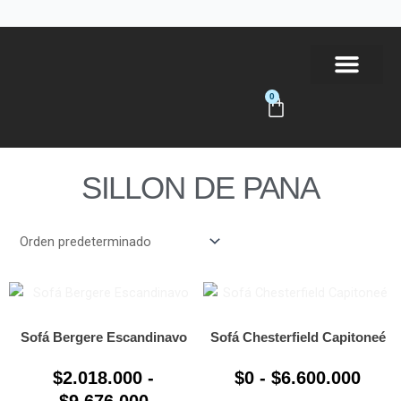
Ir
al
contenido
0
Carrito
Tienda Online
SILLON DE PANA
Rango
Ran
Este
Este
producto
prod
de
de
tiene
tiene
precios:
prec
Sofá Bergere Escandinavo
Sofá Chesterfield Capitoneé
múltiples
múlti
desde
desd
$
2.018.000
-
$
0
-
$
6.600.000
variantes.
varia
$2.018.000
$0
Las
Las