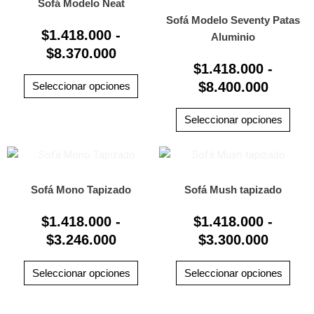
tiene
tiene
precios:
precio
Sofá Modelo Neat
producto
prod
múltiples
múlti
Sofá Modelo Seventy Patas
desde
desde
$
1.418.000
-
variantes.
varia
Aluminio
$1.418.000
$1.418
$
8.370.000
Las
Las
hasta
hasta
$
1.418.000
-
opciones
opci
$8.370.000
$8.400
se
$
8.400.000
se
Seleccionar opciones
pueden
pued
elegir
elegi
Seleccionar opciones
en
en
la
la
Rango
Rango
Este
Este
página
pági
producto
prod
de
de
de
de
tiene
tiene
precios:
precio
Sofá Mono Tapizado
Sofá Mush tapizado
producto
prod
múltiples
múlti
desde
desde
$
1.418.000
-
$
1.418.000
-
variantes.
varia
$1.418.000
$1.418
$
3.246.000
Las
$
3.300.000
Las
hasta
hasta
opciones
opci
$3.246.000
$3.300
se
se
Seleccionar opciones
Seleccionar opciones
pueden
pued
elegir
elegi