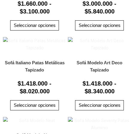
$
1.660.000
-
$
3.000.000
-
opciones
opci
$3.100.000
$5.840
$
3.100.000
se
$
5.840.000
se
pueden
pued
elegir
elegi
Seleccionar opciones
Seleccionar opciones
en
en
la
la
Rango
Rango
Este
Este
página
pági
producto
prod
de
de
de
de
tiene
tiene
precios:
precio
producto
prod
múltiples
múlti
Sofá Italiano Patas Metálicas
Sofá Modelo Art Deco
desde
desde
variantes.
varia
Tapizado
Tapizado
$1.418.000
$1.418
Las
Las
hasta
hasta
$
1.418.000
-
$
1.418.000
-
opciones
opci
$8.020.000
$8.340
$
8.020.000
se
$
8.340.000
se
pueden
pued
elegir
elegi
Seleccionar opciones
Seleccionar opciones
en
en
la
la
Rango
Rango
Este
Este
página
pági
producto
prod
de
de
de
de