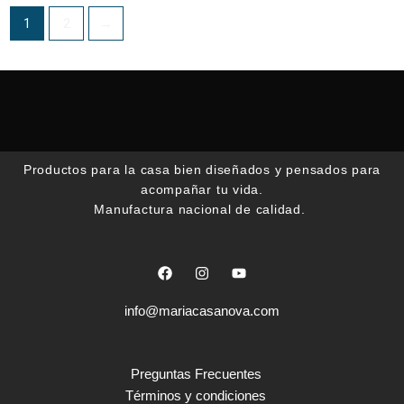
en
en
1
2
→
la
la
página
pági
de
de
producto
prod
Productos para la casa bien diseñados y pensados para
acompañar tu vida.
Manufactura nacional de calidad.
F
I
Y
a
n
o
c
s
u
e
t
t
info@mariacasanova.com
b
a
u
o
g
b
o
r
e
k
a
Preguntas Frecuentes
m
Términos y condiciones