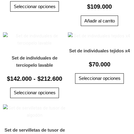
hasta
$
109.000
opciones
Seleccionar opciones
$54.000
se
pueden
Añadir al carrito
elegir
Rango
en
Este
Este
la
producto
prod
de
página
tiene
tiene
precios:
Set de individuales tejidos x4
de
múltiples
múlti
Set de individuales de
desde
$
70.000
producto
variantes.
varia
terciopelo lavable
$142.000
Las
Las
hasta
$
142.000
-
$
212.600
opciones
opci
Seleccionar opciones
$212.600
se
se
pueden
pued
Seleccionar opciones
elegir
elegi
Rango
en
en
Este
la
la
producto
de
página
pági
tiene
precios:
de
de
múltiples
Set de servilletas de tusor de
desde