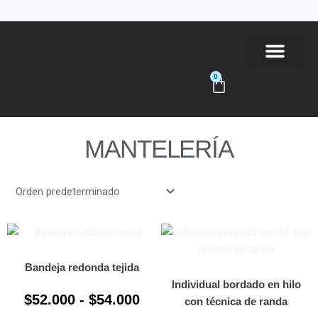
Ir
al
contenido
0
Carrito
Tienda Online
MANTELERÍA
Rango
Este
producto
de
tiene
precios:
Bandeja redonda tejida
múltiples
Individual bordado en hilo
desde
$
52.000
-
$
54.000
variantes.
con técnica de randa
$52.000
Las