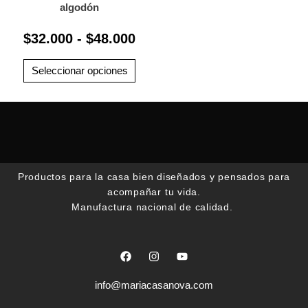
producto
prod
variantes.
algodón
$32.000
Las
hasta
$
32.000
-
$
48.000
opciones
$48.000
se
pueden
Seleccionar opciones
elegir
en
la
página
de
producto
Productos para la casa bien diseñados y pensados para
acompañar tu vida.
Manufactura nacional de calidad.
F
I
Y
a
n
o
c
s
u
e
t
t
info@mariacasanova.com
b
a
u
o
g
b