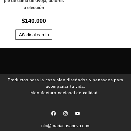
pie de cama de oveja, colores
a elección
$
140.000
Añadir al carrito
Productos para la casa bien diseñados y pensados para
acompañar tu vida.
Manufactura nacional de calidad.
F
I
Y
a
n
o
c
s
u
e
t
t
info@mariacasanova.com
b
a
u