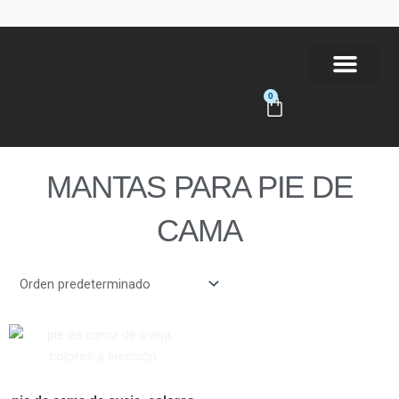
Ir
al
contenido
0
Carrito
Tienda Online
MANTAS PARA PIE DE
CAMA