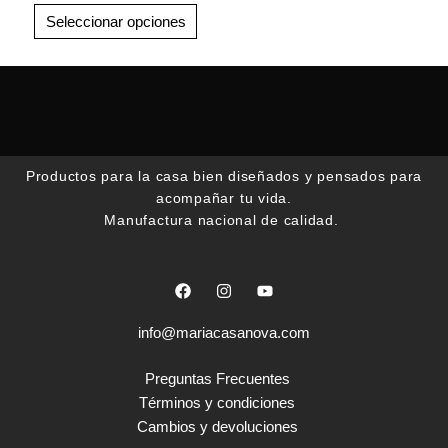
opciones
Seleccionar opciones
se
pueden
elegir
en
la
página
Productos para la casa bien diseñados y pensados para
de
acompañar tu vida.
producto
Manufactura nacional de calidad.
F
I
Y
a
n
o
c
s
u
e
t
t
info@mariacasanova.com
b
a
u
o
g
b
o
r
e
Preguntas Frecuentes
k
a
Términos y condiciones
m
Cambios y devoluciones