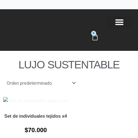
Ir
al
contenido
0
Carrito
Tienda Online
LUJO SUSTENTABLE
Este
producto
tiene
Set de individuales tejidos x4
múltiples
$
70.000
variantes.
Las