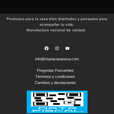
Productos para la casa bien diseñados y pensados para
acompañar tu vida.
Manufactura nacional de calidad.
F
I
Y
a
n
o
c
s
u
e
t
t
info@mariacasanova.com
b
a
u
o
g
b
o
r
e
Preguntas Frecuentes
k
a
Términos y condiciones
m
Cambios y devoluciones