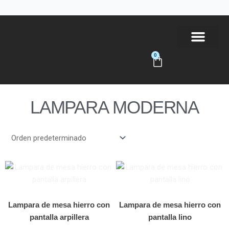
Ir
al
contenido
0
Carrito
Tienda Online
LAMPARA MODERNA
Lampara de mesa hierro con
Lampara de mesa hierro con
pantalla arpillera
pantalla lino