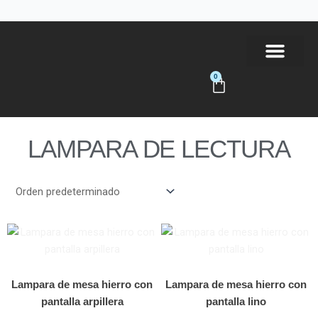
Ir
al
contenido
0
Carrito
Tienda Online
LAMPARA DE LECTURA
Lampara de mesa hierro con
Lampara de mesa hierro con
pantalla arpillera
pantalla lino