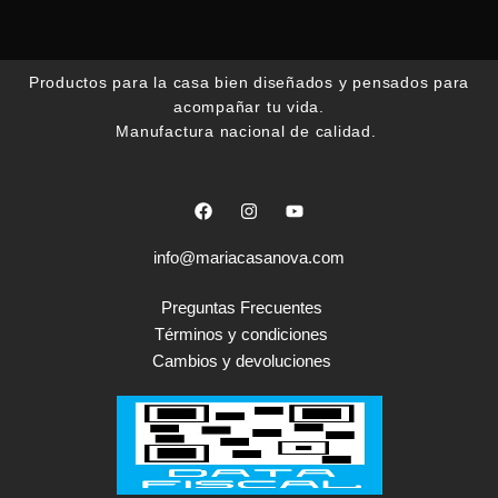
Productos para la casa bien diseñados y pensados para
acompañar tu vida.
Manufactura nacional de calidad.
F
I
Y
a
n
o
c
s
u
e
t
t
info@mariacasanova.com
b
a
u
o
g
b
o
r
e
Preguntas Frecuentes
k
a
Términos y condiciones
m
Cambios y devoluciones