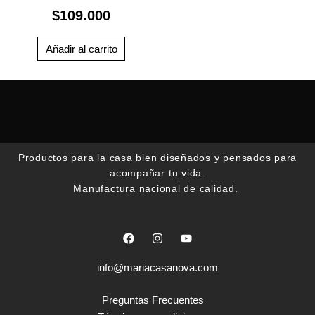
$
109.000
Añadir al carrito
Productos para la casa bien diseñados y pensados para
acompañar tu vida.
Manufactura nacional de calidad.
F
I
Y
a
n
o
c
s
u
e
t
t
info@mariacasanova.com
b
a
u
o
g
b
o
r
e
Preguntas Frecuentes
k
a