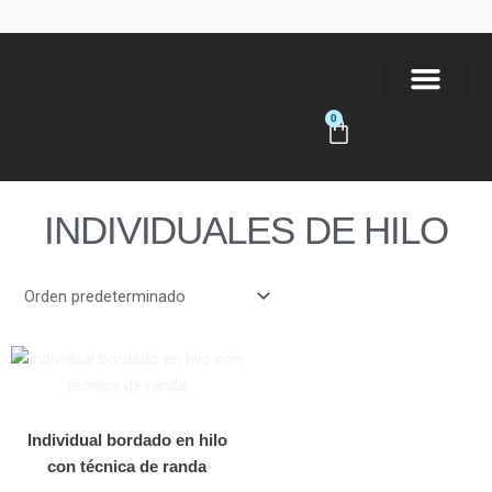
Ir
al
contenido
0
Carrito
Tienda Online
INDIVIDUALES DE HILO
Individual bordado en hilo
con técnica de randa