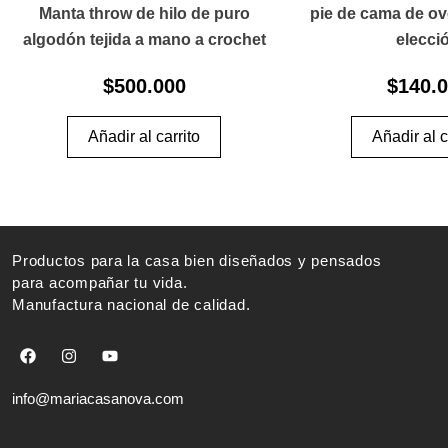
Manta throw de hilo de puro
pie de cama de ove
algodón tejida a mano a crochet
elecci
$
500.000
$
140.
Añadir al carrito
Añadir al c
Productos para la casa bien diseñados y pensados
para acompañar tu vida.
Manufactura nacional de calidad.
F
I
Y
a
n
o
c
s
u
e
t
t
info@mariacasanova.com
b
a
u
o
g
b
o
r
e