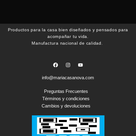
Productos para la casa bien diseñados y pensados para
acompañar tu vida.
Manufactura nacional de calidad.
F
I
Y
a
n
o
c
s
u
e
t
t
info@mariacasanova.com
b
a
u
o
g
b
o
r
e
Preguntas Frecuentes
k
a
Términos y condiciones
m
Cambios y devoluciones