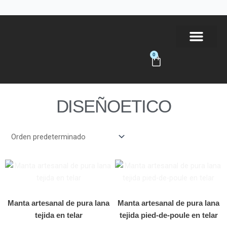
Ir
al
contenido
0
Carrito
Tienda Online
DISEÑOETICO
Manta artesanal de pura lana
Manta artesanal de pura lana
tejida en telar
tejida pied-de-poule en telar