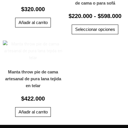
varia
de cama o para sofá
$2
$
320.000
Las
ha
$
220.000
-
$
598.000
opci
$5
se
Añadir al carrito
pued
Seleccionar opciones
elegi
en
la
pági
de
prod
Manta throw pie de cama
artesanal de pura lana tejida
en telar
$
422.000
Añadir al carrito