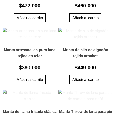
$
472.000
$
460.000
Añadir al carrito
Añadir al carrito
Manta artesanal en pura lana
Manta de hilo de algodón
tejida en telar
tejida crochet
$
380.000
$
449.000
Añadir al carrito
Añadir al carrito
R
Este
prod
de
tiene
pr
múlti
Manta de llama frisada clásica
Manta Throw de lana para pie
de