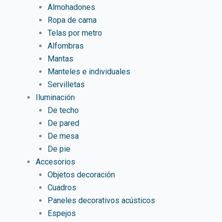
Almohadones
Ropa de cama
Telas por metro
Alfombras
Mantas
Manteles e individuales
Servilletas
Iluminación
De techo
De pared
De mesa
De pie
Accesorios
Objetos decoración
Cuadros
Paneles decorativos acústicos
Espejos