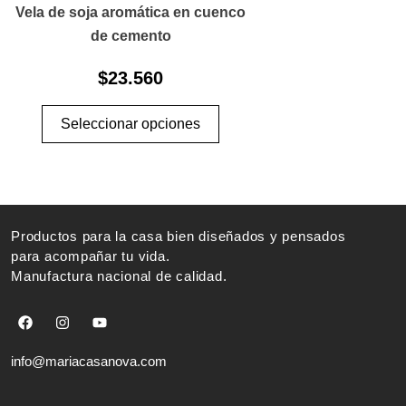
múltiples
Vela de soja aromática en cuenco
variantes.
de cemento
Las
$
23.560
opciones
se
Seleccionar opciones
pueden
elegir
en
la
página
Productos para la casa bien diseñados y pensados
de
para acompañar tu vida.
producto
Manufactura nacional de calidad.
F
I
Y
a
n
o
c
s
u
e
t
t
info@mariacasanova.com
b
a
u
o
g
b
o
r
e