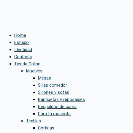
Ir
Este
Este
al
producto
producto
contenido
tiene
tiene
múltiples
múltiples
variantes.
variantes.
Home
Las
Las
Estudio
opciones
opciones
Identidad
se
se
Contacto
pueden
pueden
Tienda Online
elegir
elegir
Muebles
en
en
Mesas
la
la
Sillas comedor
página
página
Sillones y sofás
de
de
Banquetas y reposapies
producto
producto
Respaldos de cama
Para tu mascota
Textiles
Cortinas