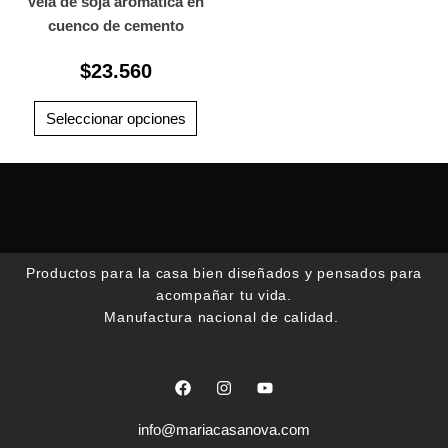
Vela de soja aromática en
variantes.
cuenco de cemento
Las
$
23.560
opciones
se
pueden
Seleccionar opciones
elegir
en
la
página
de
producto
Productos para la casa bien diseñados y pensados para
acompañar tu vida.
Manufactura nacional de calidad.
F
I
Y
a
n
o
c
s
u
e
t
t
info@mariacasanova.com
b
a
u